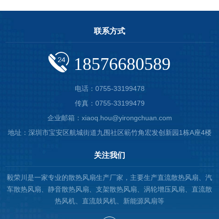
联系方式
18576680589
电话：0755-33199478
传真：0755-33199479
企业邮箱：xiaoq.hou@yirongchuan.com
地址：深圳市宝安区航城街道九围社区簕竹角宏发创新园1栋A座4楼
关注我们
毅荣川是一家专业的散热风扇生产厂家，主要生产直流散热风扇、汽
车散热风扇、静音散热风扇、支架散热风扇、涡轮增压风扇、直流散
热风机、直流鼓风机、新能源风扇等