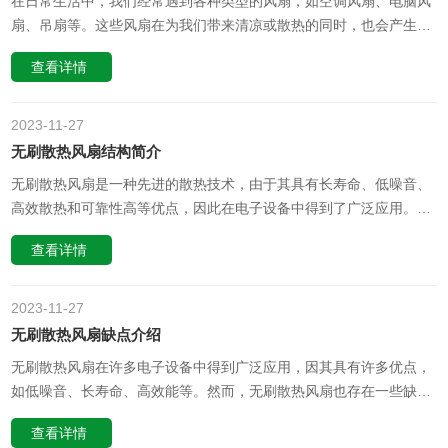
在日常生活中，我们经常遇到各种类型的风扇，如空调风扇、电脑风
扇、吊扇等。这些风扇在为我们带来清凉或散热的同时，也会产生一
定的噪音。那么，风扇的转速对噪音水平有何影响？我们又该如何选
查看详情
择适当的转速以降低风扇的噪音呢？本文将为您揭开这些问题的答
案。一、风扇的转速与噪音水平的关系风扇的转速越高，产生的风量
就越大，同时也会带来更……
2023-11
27
无刷散热风扇结构简介
无刷散热风扇是一种先进的散热技术，由于其具有长寿命、低噪音、
高效散热和可靠性高等优点，因此在电子设备中得到了广泛应用。本
文将简要介绍无刷散热风扇的结构特点和工作原理，帮助您更好地了
查看详情
解这一技术。一、无刷散热风扇的结构无刷散热风扇主要由电机、扇
叶和外壳等部分组成。其中，电机是无刷散热风扇的核心部件，它由
电子控制器、转子和定……
2023-11
27
无刷散热风扇缺点介绍
无刷散热风扇在许多电子设备中得到广泛应用，因其具有许多优点，
如低噪音、长寿命、高效能等。然而，无刷散热风扇也存在一些缺
点，下面将对其进行介绍。成本高无刷散热风扇通常采用电子控制器
查看详情
来控制电机的旋转，因此其设计和生产成本相对较高。此外，由于无