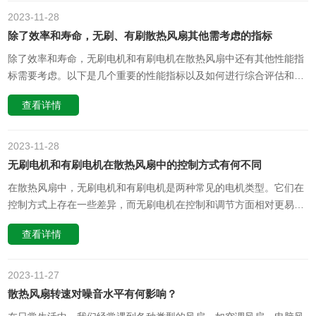
会产生更大的噪音。这……
2023-11
28
除了效率和寿命，无刷、有刷散热风扇其他需考虑的指标
除了效率和寿命，无刷电机和有刷电机在散热风扇中还有其他性能指
标需要考虑。以下是几个重要的性能指标以及如何进行综合评估和比
较：噪音水平除了效率和寿命，噪音水平也是评估散热风扇性能的重
查看详情
要指标之一。无刷电机通常比有刷电机具有更低的噪音，因为它们没
有刷子与换向器的摩擦。但是，不同的无刷电机和有刷电机制造商会
生产出不同噪音水平的……
2023-11
28
无刷电机和有刷电机在散热风扇中的控制方式有何不同
在散热风扇中，无刷电机和有刷电机是两种常见的电机类型。它们在
控制方式上存在一些差异，而无刷电机在控制和调节方面相对更易于
操作。下面我们将详细介绍这两种电机的控制方式以及无刷电机的优
查看详情
势。一、有刷电机的控制方式有刷电机是指电机的内部结构中装有碳
刷和换向器的电机。这种电机的控制方式相对简单，通过改变输入到
电机的电流或电压来控……
2023-11
27
散热风扇转速对噪音水平有何影响？