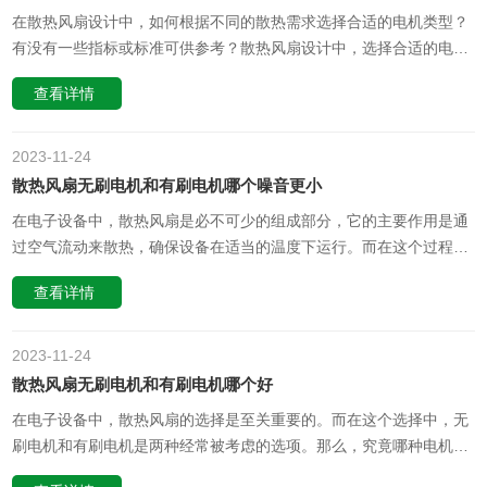
在散热风扇设计中，如何根据不同的散热需求选择合适的电机类型？
有没有一些指标或标准可供参考？散热风扇设计中，选择合适的电机
类型对于满足散热需求至关重要。本文将介绍在选择电机类型时需要
查看详情
考虑的因素，并提供一些可供参考的指标和标准。一、了解散热需求
首先，要明确设备或系统的散热需求。这包括散热目标、散热面积、
散热路径、气流方向等……
2023-11
24
散热风扇无刷电机和有刷电机哪个噪音更小
在电子设备中，散热风扇是必不可少的组成部分，它的主要作用是通
过空气流动来散热，确保设备在适当的温度下运行。而在这个过程
中，风扇的噪音也是一个需要考虑的重要因素。本文将探讨散热风扇
查看详情
无刷电机和有刷电机哪个噪音更小。一、无刷电机的噪音优势无刷电
机在散热风扇中的应用越来越广泛，其中一个主要原因就是它的噪音
优势。无刷电机通过电子……
2023-11
24
散热风扇无刷电机和有刷电机哪个好
在电子设备中，散热风扇的选择是至关重要的。而在这个选择中，无
刷电机和有刷电机是两种经常被考虑的选项。那么，究竟哪种电机更
适合散热风扇呢？本文将为您详细解析两者的优缺点，帮助您做出最