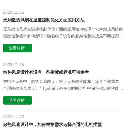
刷电机的结构复杂，其研发和生产过程中需要更高的技术投入和更精
细的工艺要求，这也增加……
2023-11
25
无刷散热风扇在温度控制优化方面应用方法
无刷散热风扇在温度控制优化方面的应用如何实现？它对散热系统的
稳定性和效率有何影响？随着电子设备的复杂性和集成度不断提高，
温度控制优化已成为确保设备可靠性和性能的关键因素。无刷散热风
查看详情
扇作为一种先进的散热技术，在温度控制优化方面具有显著的优势和
应用价值。本文将探讨无刷散热风扇在温度控制优化方面的应用如何
实现，以及它对散热系……
2023-11
25
散热风扇设计有没有一些指标或标准可供参考
在电子设备中，散热风扇的设计对于设备的性能和可靠性至关重要。
合理的散热风扇设计可以确保设备在长时间运行中保持稳定的性能，
避免过热和其他问题。那么，散热风扇设计有没有一些指标或标准可
查看详情
供参考呢？本文将为您介绍一些常见的散热风扇设计指标和标准。风
量（Air Flow）风量是衡量散热风扇性能的重要指标之一。它表示风
扇在单位时间……
2023-11
25
散热风扇设计中，如何根据需求选择合适的电机类型