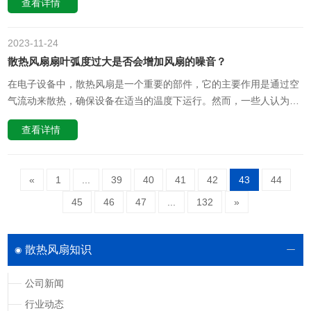
查看详情
佳的选择。一、有刷电机有刷电机是指电机的内部结构中装有碳刷和
换向器。这种电机的优点包括：结构简单：有刷电机的结构相对简
单，设计和生产成本较低……
2023-11
24
散热风扇扇叶弧度过大是否会增加风扇的噪音？
在电子设备中，散热风扇是一个重要的部件，它的主要作用是通过空
气流动来散热，确保设备在适当的温度下运行。然而，一些人认为散
热风扇扇叶的弧度过大可能会增加风扇的噪音。本文将探讨这个问
查看详情
题，并解释扇叶弧度与噪音之间的关系。一、扇叶弧度的作用扇叶的
弧度是散热风扇设计中的一个重要参数，它主要影响风扇的风量和风
压。弧度较大的扇叶可以……
«
1
...
39
40
41
42
43
44
45
46
47
...
132
»
散热风扇知识
公司新闻
行业动态