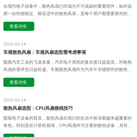
在现代电子设备中，散热风扇已经成为不可或缺的重要部件，如何选
择一款性能稳定、噪音适中的散热风扇，是每个用户都需要面对的问
题。在选择散热风扇时，有几个关键的参数需要特别关注，包括转
查看详情
速、噪音、轴承类型、风量和风压、散热效率、寿命以及价格等。首
先，转速是散热风扇性能的重要指标之一。一般来说，转速越高，散
热效率也越高，但同时风……
2024-03
14
车规散热风扇：车规风扇选型需考虑事项
随着汽车工业的飞速发展，汽车电子系统的复杂度日益提高，对散热
风扇的需求也日益旺盛。车规散热风扇作为汽车中关键部件的散热设
备，其品质和应用领域直接影响着汽车的安全性和稳定性。本文将从
查看详情
专业角度出发，探讨车规风扇的选型，并深入思考其背后的逻辑性和
应用价值。首先，我们需要选择适合的车规风扇尺寸。不同的汽车系
统需要不同的散热面积……
2024-03
14
散热风扇选型：CPU风扇接线技巧
随着电子设备的普及，散热风扇在我们的生活中扮演着越来越重要的
角色。特别是在计算机领域，CPU风扇作为主要的散热设备，其性能
和选型直接关系到整个系统的稳定性。本文将从专业角度出发，探讨