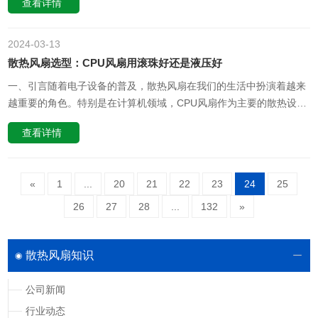
查看详情
如何正确接线CPU风扇，以满足散热需求并保证系统的正常运行。
一、选择合适的散热风扇在接线前，首先要根据CPU风扇的性能参数
选择适合的散热风……
2024-03
13
散热风扇选型：CPU风扇用滚珠好还是液压好
一、引言随着电子设备的普及，散热风扇在我们的生活中扮演着越来
越重要的角色。特别是在计算机领域，CPU风扇作为主要的散热设
备，其性能和选型直接关系到整个系统的稳定性。在散热风扇的选型
查看详情
过程中，CPU风扇用滚珠轴承还是液压轴承，是一个备受关注的问
题。本文将从专业角度出发，探讨滚珠轴承和液压轴承的特点及适用
场景，并深入思考其背……
«
1
...
20
21
22
23
24
25
26
27
28
...
132
»
散热风扇知识
公司新闻
行业动态