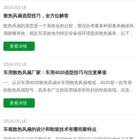
2024-03
18
散热风扇选型技巧，全方位解答
散热风扇的选型是一个系统化的过程，需综合考量多种因素来确保风
扇能够有效、稳定且高效地为特定设备或环境提供散热服务。以下是
散热风扇选型的一些关键技巧：1. **电压选择**： - 根据设备的工作
查看详情
电压和电路设计需求选择合适的风扇供电电压，例如直流12V、24V
或48V等。2. **风扇尺寸**： - 设备内部空间限制决定风……
2024-03
16
车用散热风扇厂家：车用4020选型技巧与注意事项
一、认识车用4020散热风扇在车用散热风扇领域，4020是一款常用
的散热风扇型号，其具有广泛的应用场景和良好的性能表现。在选型
时，我们需要考虑风扇的转速、噪音、风量、风压、寿命等多个方
查看详情
面。二、车用4020散热风扇的选型技巧1. 根据实际需求选择合适的
散热风扇。在选择时，我们需要根据车辆类型、发动机型号以及散热
部件的发热……
2024-03
16
车规散热风扇的设计和制造技术有哪些新特点