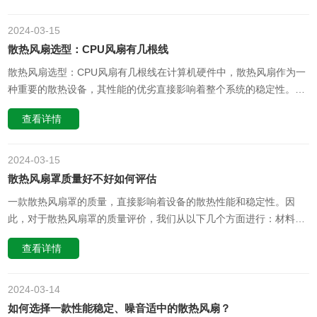
业、有深度且具有逻辑性的车规风扇清理方法。一、准备工作1. 确保
车辆电源关闭，以防止意……
2024-03
15
散热风扇选型：CPU风扇有几根线
散热风扇选型：CPU风扇有几根线在计算机硬件中，散热风扇作为一
种重要的散热设备，其性能的优劣直接影响着整个系统的稳定性。
CPU风扇作为散热风扇的一种，其选型尤为重要。而在选择CPU风扇
查看详情
时，有几个关键问题需要考虑，其中之一就是CPU风扇有几根线。首
先，我们需要了解CPU风扇的接线方式。一般来说，CPU风扇通常会
有三根线，……
2024-03
15
散热风扇罩质量好不好如何评估
一款散热风扇罩的质量，直接影响着设备的散热性能和稳定性。因
此，对于散热风扇罩的质量评价，我们从以下几个方面进行：材料、
结构、制造工艺。一、材料材料是散热风扇罩质量的基础。好的散热
查看详情
风扇罩应选用耐高温、耐腐蚀、耐磨损的材料。如铝、塑料等。铝材
质的散热风扇罩散热效果好，且重量较轻，便于安装。塑料材质的散
热风扇罩则具有成本低、……
2024-03
14
如何选择一款性能稳定、噪音适中的散热风扇？