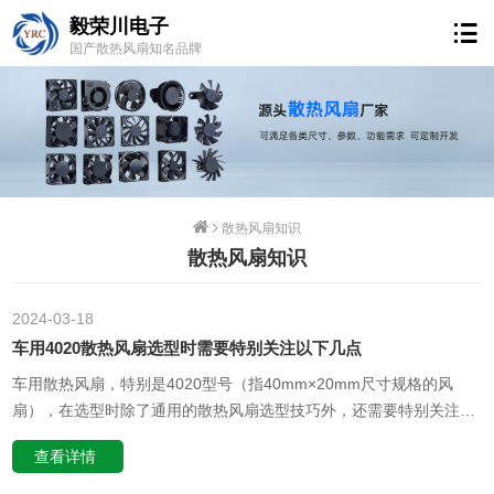
毅荣川电子
国产散热风扇知名品牌
散热风扇知识
散热风扇知识
2024-03
18
车用4020散热风扇选型时需要特别关注以下几点
车用散热风扇，特别是4020型号（指40mm×20mm尺寸规格的风
扇），在选型时除了通用的散热风扇选型技巧外，还需要特别关注以
下几点：1. **工作环境条件**： 车用散热风扇要承受汽车行驶中的震
查看详情
动、温度变化大、湿度高等复杂环境，因此需要选择具有较高防护等
级（如IP67以上）、耐高温、抗振动性能强的产品。2. **电气……