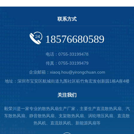
联系方式
18576680589
电话：0755-33199478
传真：0755-33199479
企业邮箱：xiaoq.hou@yirongchuan.com
地址：深圳市宝安区航城街道九围社区簕竹角宏发创新园1栋A座4楼
关注我们
毅荣川是一家专业的散热风扇生产厂家，主要生产直流散热风扇、汽
车散热风扇、静音散热风扇、支架散热风扇、涡轮增压风扇、直流散
热风机、直流鼓风机、新能源风扇等