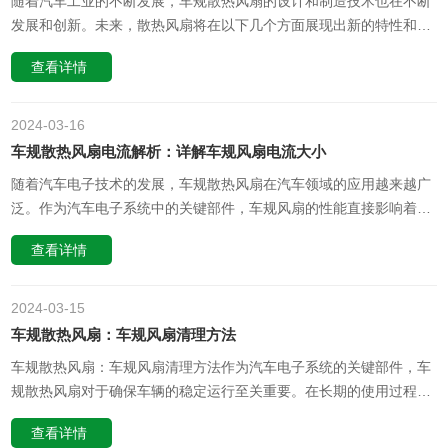
随着汽车工业的不断发展，车规散热风扇的设计和制造技术也在不断
发展和创新。未来，散热风扇将在以下几个方面展现出新的特性和功
能。一、更高效、更智能的散热技术未来，随着汽车电子系统的日益
查看详情
复杂化，对散热风扇的性能要求也越来越高。为了满足这一需求，散
热风扇的设计和制造将更加注重高效散热技术的运用。例如，采用更
先进的热传导材料、更……
2024-03
16
车规散热风扇电流解析：详解车规风扇电流大小
随着汽车电子技术的发展，车规散热风扇在汽车领域的应用越来越广
泛。作为汽车电子系统中的关键部件，车规风扇的性能直接影响着车
辆的稳定性和安全性。在选择和使用车规风扇时，了解其电流特性是
查看详情
非常重要的。本文将从专业角度出发，深入探讨车规风扇的电流大小
及其影响因素。一、车规风扇电流的概述车规风扇的电流是指其在工
作状态下通过风扇叶片……
2024-03
15
车规散热风扇：车规风扇清理方法
车规散热风扇：车规风扇清理方法作为汽车电子系统的关键部件，车
规散热风扇对于确保车辆的稳定运行至关重要。在长期的使用过程
中，灰尘、杂物和指纹等污垢可能会积累在风扇上，影响其散热性
查看详情
能。因此，定期对车规风扇进行清理是必要的。下面将介绍一种专