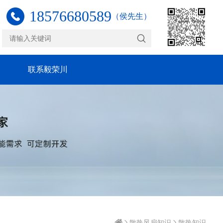
18576680589
（侯先生）
联系毅荣川
散热风扇知识
散热知识