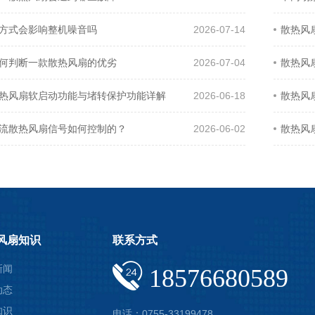
方式会影响整机噪音吗
2026-07-14
散热风
何判断一款散热风扇的优劣
2026-07-04
散热风
热风扇软启动功能与堵转保护功能详解
2026-06-18
散热风
流散热风扇信号如何控制的？
2026-06-02
散热风
风扇知识
联系方式
新闻
18576680589
动态
知识
电话：0755-33199478