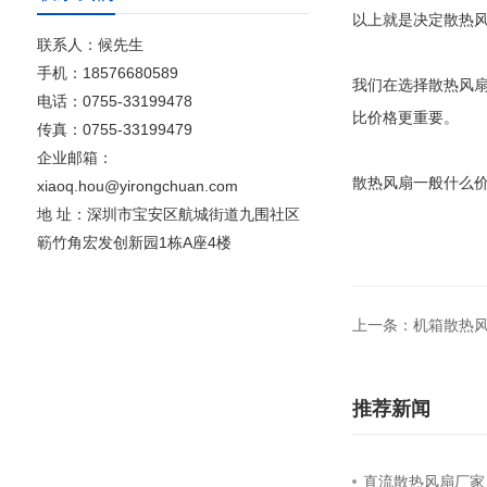
以上就是决定散热
联系人：候先生
手机：18576680589
我们在选择
散热风
电话：0755-33199478
比价格更重要。
传真：0755-33199479
企业邮箱：
散热风扇一般什么
xiaoq.hou@yirongchuan.com
地 址：深圳市宝安区航城街道九围社区
簕竹角宏发创新园1栋A座4楼
上一条：机箱散热
推荐新闻
直流散热风扇厂家