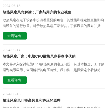
确一点，无刷散热风扇并……
2024-06
18
散热风扇风向解读：厂家与用户的专业视角
散热风扇在电子设备中扮演着重要的角色，其性能和稳定性直接影响
着设备的运行效果。对于散热风扇厂家来说，了解风扇的风向并据此
优化产品设计是至关重要的。本文将从专业角度解读散热风扇风向，
查看详情
并探讨其对于产品性能和用户体验的影响。一、散热风扇风向的含义
和影响散热风扇的风向是指空气流动的方向和速度。它决定了风扇的
散热效率和噪音水平，……
2024-06
17
散热风扇厂家：电脑CPU散热风扇是多少伏的
本文将深入探讨电脑CPU散热风扇的电压问题，从基本概念、工作原
理到实际应用，全面解析其电压特性。我们将一起探索这个看似简单
却至关重要的领域，希望对您有所帮助。【一、基本概念】电脑CPU
查看详情
风扇是一种用于计算机硬件散热的装置，通过旋转叶片驱动空气流
动，带走CPU产生的热量，确保其正常运行。风扇的电压，即其电源
所需的电流强度，……
2024-06
15
轴流风扇风叶提高风量和静压的原理