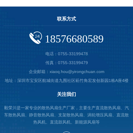
联系方式
18576680589
电话：0755-33199478
传真：0755-33199479
企业邮箱：xiaoq.hou@yirongchuan.com
地址：深圳市宝安区航城街道九围社区簕竹角宏发创新园1栋A座4楼
关注我们
毅荣川是一家专业的散热风扇生产厂家，主要生产直流散热风扇、汽
车散热风扇、静音散热风扇、支架散热风扇、涡轮增压风扇、直流散
热风机、直流鼓风机、新能源风扇等