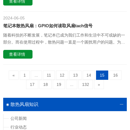
查看详情
的多维性，并且运用逻辑的纽带来探究如何找到两者之间的平衡。首
先，对于设备的散热性能来说，合适的风扇和相应的风量是至关重要
的。过小的风扇或风量可……
2024-06
05
笔记本散热风扇：GPIO如何读取风扇tach信号
随着科技的不断发展，笔记本已成为我们工作和生活中不可或缺的一
部分。而在使用过程中，散热问题一直是一个困扰用户的问题。为了
解决这一问题，许多用户会选择安装散热风扇，但如何有效地控制风
查看详情
扇的转速以实现最佳散热效果却是一个挑战。本文将探讨一种通过
GPIO读取风扇tach信号的方法，以实现对笔记本散热风扇的有效控
制。一、GPIO……
«
1
...
11
12
13
14
15
16
17
18
19
...
132
»
散热风扇知识
公司新闻
行业动态