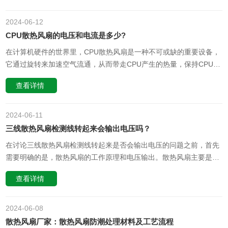
计的散热风扇。一、选择适合新能源汽车的车规散热风扇需要考虑的
因素1. 温度适应性：……
2024-06
12
CPU散热风扇的电压和电流是多少?
在计算机硬件的世界里，CPU散热风扇是一种不可或缺的重要设备，
它通过旋转来加速空气流通，从而带走CPU产生的热量，保持CPU的
正常运行。在讨论CPU散热风扇的电压和电流之前，我们首先需要明
查看详情
确几个基本概念。电压是衡量静电场强度的物理量，而电流则是指单
位时间内通过某一截面的电荷量。对于过去的CPU散热风扇来说，由
于技术条件……
2024-06
11
三线散热风扇检测线转起来会输出电压吗？
在讨论三线散热风扇检测线转起来是否会输出电压的问题之前，首先
需要明确的是，散热风扇的工作原理和电压输出。散热风扇主要是通
过转动叶轮，将周围的空气加速排出，从而达到为设备散热的目的。
查看详情
这个过程中，风扇本身并不产生电流，而是通过电源获得电能。因
此，散热风扇并不直接输出电压。然而，当我们谈论三线散热风扇
时，我们谈论的是一种特殊……
2024-06
08
散热风扇厂家：散热风扇防潮处理材料及工艺流程