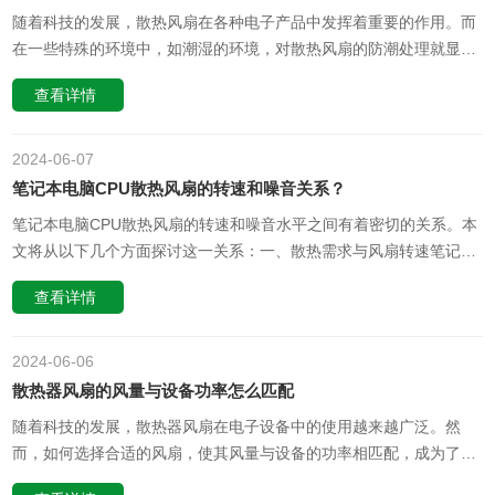
随着科技的发展，散热风扇在各种电子产品中发挥着重要的作用。而
在一些特殊的环境中，如潮湿的环境，对散热风扇的防潮处理就显得
尤为重要。本文将介绍一些散热风扇厂家常用的防潮处理材料及工艺
查看详情
流程，以帮助读者更好地了解和选择适合自己产品的散热风扇。一、
防潮处理材料1. 防水材料：防水材料是防潮处理的基础，常用的有防
水涂料、防水膜等……
2024-06
07
笔记本电脑CPU散热风扇的转速和噪音关系？
笔记本电脑CPU散热风扇的转速和噪音水平之间有着密切的关系。本
文将从以下几个方面探讨这一关系：一、散热需求与风扇转速笔记本
电脑的CPU在运行时会产生大量的热量，需要散热风扇高速旋转以将
查看详情
热量排出。当散热需求增加时，风扇的转速也会相应增加，以达到更
好的散热效果。这种关系在大多数情况下都是成立的，但也有例外。
例如，当笔记本电……
2024-06
06
散热器风扇的风量与设备功率怎么匹配
随着科技的发展，散热器风扇在电子设备中的使用越来越广泛。然
而，如何选择合适的风扇，使其风量与设备的功率相匹配，成为了一
个需要关注的问题。在这个问题上，我们需要考虑技术的深度与环境