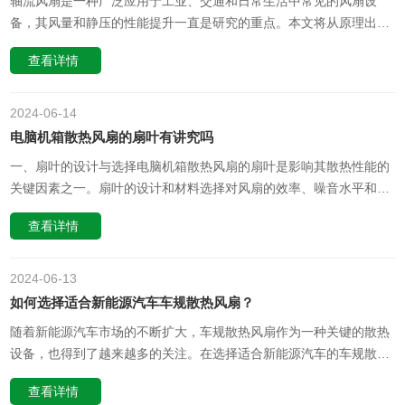
轴流风扇是一种广泛应用于工业、交通和日常生活中常见的风扇设
备，其风量和静压的性能提升一直是研究的重点。本文将从原理出
发，探讨轴流风扇风叶提高风量和静压的机制，以期为轴流风扇的设
查看详情
计和优化提供理论依据。一、风叶的设计轴流风扇的风叶设计是影响
风量和静压的关键因素。传统的轴流风扇风叶一般采用简单的扇形设
计，其优点是结构简单、成……
2024-06
14
电脑机箱散热风扇的扇叶有讲究吗
一、扇叶的设计与选择电脑机箱散热风扇的扇叶是影响其散热性能的
关键因素之一。扇叶的设计和材料选择对风扇的效率、噪音水平和稳
定性都有重要影响。在设计扇叶时，需要考虑风扇的转速、风量、风
查看详情
压以及空气动力学特性。通常，采用流线型设计和特殊材料（如高强
度塑料或铝合金）的扇叶能够更好地降低噪音、提高风量和稳定性。
1. 扇叶的材料：铝……
2024-06
13
如何选择适合新能源汽车车规散热风扇？
随着新能源汽车市场的不断扩大，车规散热风扇作为一种关键的散热
设备，也得到了越来越多的关注。在选择适合新能源汽车的车规散热
风扇时，我们需要考虑多个因素，以确保设备的性能和稳定性。下
查看详情
面，我们将详细介绍这些因素，并讨论是否有专门针对新能源汽车设