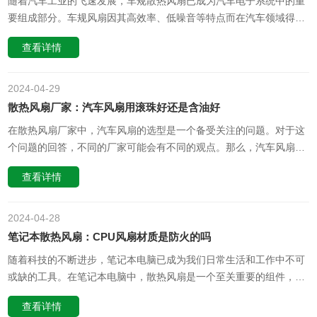
随着汽车工业的飞速发展，车规散热风扇已成为汽车电子系统中的重
要组成部分。车规风扇因其高效率、低噪音等特点而在汽车领域得到
广泛应用。那么，车规风扇最高耐受多少度高温呢？本文将从专业角
查看详情
度出发，探讨车规风扇的耐高温能力，并深入思考其影响因素和潜在
的应用前景。一、车规风扇的最高耐受温度车规风扇的最高耐受温度
取决于其设计、材质和……
2024-04
29
散热风扇厂家：汽车风扇用滚珠好还是含油好
在散热风扇厂家中，汽车风扇的选型是一个备受关注的问题。对于这
个问题的回答，不同的厂家可能会有不同的观点。那么，汽车风扇是
用滚珠好还是含油好呢？一、滚珠风扇的优势滚珠风扇是一种常见的
查看详情
散热设备，其工作原理是通过电机驱动叶片旋转，将空气吸入风扇内
部，并通过加速气流来提高散热效率。滚珠风扇具有效率高、噪音
低、寿命长等优点。在汽……
2024-04
28
笔记本散热风扇：CPU风扇材质是防火的吗
随着科技的不断进步，笔记本电脑已成为我们日常生活和工作中不可
或缺的工具。在笔记本电脑中，散热风扇是一个至关重要的组件，其
中CPU风扇则是其中的核心部分。然而，在追求高性能的同时，我们
查看详情
也越来越关注设备的安全性和环保性。那么，CPU风扇的材质是否具