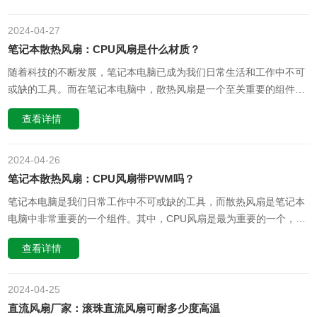
有防火性能呢？二、CPU风扇的材质1. 金属材质：大多数CPU风扇采
用的是金……
2024-04
27
笔记本散热风扇：CPU风扇是什么材质？
随着科技的不断发展，笔记本电脑已成为我们日常生活和工作中不可
或缺的工具。而在笔记本电脑中，散热风扇是一个至关重要的组件，
其中CPU风扇则是其中的核心部分。那么，CPU风扇是由什么材质制
查看详情
成的呢？一、CPU风扇的材质一般来说，风扇的扇叶通常由工程塑料
（如PVC、PC或其它高强度塑料）制成，这是因为塑料重量轻、成本
适中且易于……
2024-04
26
笔记本散热风扇：CPU风扇带PWM吗？
笔记本电脑是我们日常工作中不可或缺的工具，而散热风扇是笔记本
电脑中非常重要的一个组件。其中，CPU风扇是最为重要的一个，因
为它直接关系到电脑的性能和稳定性。那么，CPU风扇是否带有
查看详情
PWM（脉冲宽度调制）技术呢？首先，我们需要了解PWM的概念。
PWM是一种控制电压或电流的方法，通过调节脉冲的宽度来控制电
流的大小。在散热风……
2024-04
25
直流风扇厂家：滚珠直流风扇可耐多少度高温