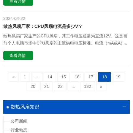
查看详情
部件。汽车空调风扇： 该风扇主要作用于汽车空调系统的冷凝器部
分。当空调系统运行时，制冷剂在压缩机的作用下被压缩成高温高压
气体，然后进入冷凝器。……
2024-04
22
散热风扇厂家：CPU风扇电流是多少V？
散热风扇厂家生产的CPU风扇，其工作电压通常为直流12V。这是目
前个人电脑市场中CPU风扇的主流供电电压标准。电流（mA或A）则
根据风扇的功率需求和设计而有所不同，一般在几十毫安到几百毫安
查看详情
之间变动，具体数值可以在风扇的规格书中查到。需要注意的是，风
扇的电流并不是一个固定值，它会随着风扇转速的变化而变化。通
常，风扇转速越……
«
1
...
14
15
16
17
18
19
20
21
22
...
132
»
散热风扇知识
公司新闻
行业动态