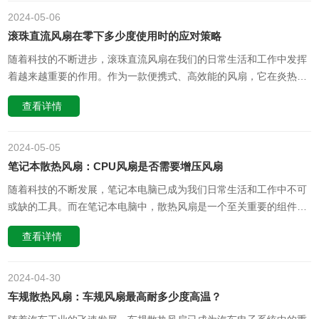
外界的高频电磁场，这……
2024-05
06
滚珠直流风扇在零下多少度使用时的应对策略
随着科技的不断进步，滚珠直流风扇在我们的日常生活和工作中发挥
着越来越重要的作用。作为一款便携式、高效能的风扇，它在炎热的
夏季为我们带来了极大的便利。然而，在极寒的条件下，如零下多少
查看详情
度的环境中使用时，滚珠直流风扇的性能会受到极大的挑战。那么，
在如此低的温度下，滚珠直流风扇是否还能正常工作呢？我们又该如
何应对这种情况呢？一……
2024-05
05
笔记本散热风扇：CPU风扇是否需要增压风扇
随着科技的不断发展，笔记本电脑已成为我们日常生活和工作中不可
或缺的工具。而在笔记本电脑中，散热风扇是一个至关重要的组件，
其中CPU风扇则是其中的核心部分。那么，CPU风扇是否需要用到增
查看详情
压风扇呢？什么是增压风扇增压风扇是一种具有特殊性能的风扇，能
够通过提高风压和风量来增强散热效果。其特殊性能主要体现在叶片
的设计和材料上，……
2024-04
30
车规散热风扇：车规风扇最高耐多少度高温？