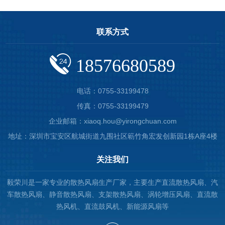
联系方式
18576680589
电话：0755-33199478
传真：0755-33199479
企业邮箱：xiaoq.hou@yirongchuan.com
地址：深圳市宝安区航城街道九围社区簕竹角宏发创新园1栋A座4楼
关注我们
毅荣川是一家专业的散热风扇生产厂家，主要生产直流散热风扇、汽
车散热风扇、静音散热风扇、支架散热风扇、涡轮增压风扇、直流散
热风机、直流鼓风机、新能源风扇等