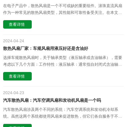
在电子产品中，散热风扇是一个不可或缺的重要组件。滚珠直流风扇
作为一种常见的散热风扇类型，其性能和可靠性备受关注。在本文
中，我们将探讨滚珠直流风扇可耐受的高温极限，并深入思考其影响
查看详情
因素和潜在的应用限制。一、滚珠直流风扇的工作原理滚珠直流风扇
通过电机驱动叶片旋转，叶片将空气吸入风扇内部，并通过加速气流
来提高散热效率。风扇的……
2024-04
24
散热风扇厂家：车规风扇用液压好还是含油好
选择车规散热风扇时，关于轴承类型（液压轴承或含油轴承），需要
考虑以下几个方面：工作特性：液压轴承：通常指自封闭式含油轴
承，内部填充有特殊的润滑油，并利用流体动力学原理形成动态油
查看详情
膜，以减少摩擦和提高稳定性。液压轴承在设计上能更好地保持油膜
均匀，降低噪音，并且具有一定的自我调节能力，适应性较强。由于
油量相对充足且密封良好，……
2024-04
23
汽车散热风扇：汽车空调风扇和发动机风扇是一个吗
汽车散热风扇涉及两个不同的系统：汽车空调系统和发动机冷却系
统。虽然这两个系统都使用风扇来促进散热，但它们各自服务于不同
的功能，并且通常情况下，汽车空调风扇和发动机风扇是两个独立的